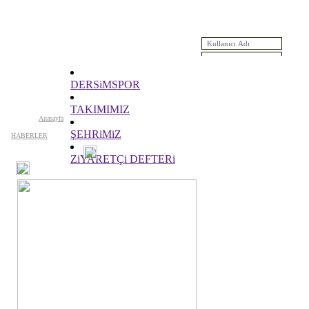
Saat Yükleniyor...
Anasayfa
DERSiMSPOR
Yeni Üyelik
Deprecated
: Function mysql_numrows() is deprecated in
/www/htdo
TAKIMIMIZ
176
Anasayfa
ŞEHRiMiZ
HABERLER
ZiYARETÇi DEFTERi