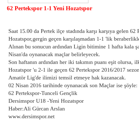
62 Pertekspor 1-1 Yeni Hozatspor
Tarih : 2016.03.27 01:17:18
Saat 15.00 da Pertek ilçe stadında karşı karşıya gelen 62 
Dersim 1.Amatör kümede şampiyonluk
mücadelesi veren iki takımının karşılaşmasında
Hozatspor,gergin geçen karşılaşmadan 1-1 'lik beraberlikle
kazanan olmadı.
Alınan bu sonucun ardından Ligin bitimine 1 hafta kala 
Nisan'da oynanacak maçlar belirleyecek.
Son haftanın ardından her iki takımın puanı eşit olursa, i
Hozatspor 'u 2-1 ile geçen 62 Pertekspor 2016/2017 sezo
Amatör Lig'de ilimizi temsil etmeye hak kazanacak.
02 Nisan 2016 tarihinde oynanacak son Maçlar ise şöyle:
62 Pertekspor-Tunceli Gençlik
Dersimspor U18 -Yeni Hozatspor
Haber:Ali Gürcan Arslan
www.dersimspor.net