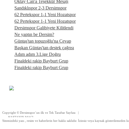
Oktay Can'a Teşekkür Mesajı
Sandıklıspor 2-3 Dersimspor
62 Pertekspor 1-1 Yeni Hozatspor
62 Pertekspor 1-1 Yeni Hozatspor
Dersimspor Galibiyete Kilitlendi
Ne yaptın be Dersim?
Güntaş'tan topuzoğlu'na Cevap
Başkan Güntaş'tan destek çağrısı
Adım adım 3.Lige Doğru
Finaldeki rakip Bayburt Grup
Finaldeki rakip Bayburt Grup
Copyright © Dersimspor`un ilk ve Tek Taraftar Sayfası |
HAFTANIN MACI
Sitemizdeki yazı , resim ve haberlerin her hakkı saklıdır. İzinsiz veya kaynak gösterilemeden k
|