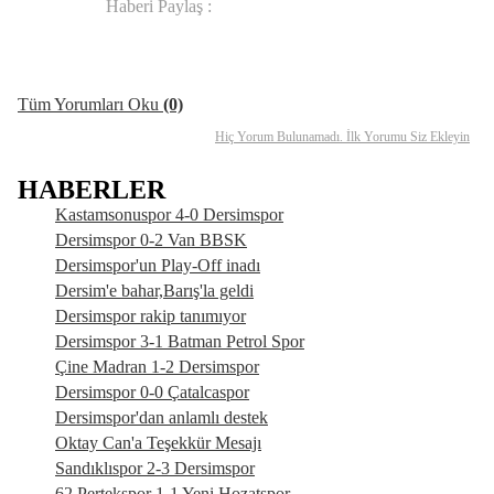
Haberi Paylaş :
Yorum Ekle
Arkadaşına Gönder
Yazdır
Tüm Yorumları Oku
(0)
Hiç Yorum Bulunamadı. İlk Yorumu Siz Ekleyin
HABERLER
Kastamsonuspor 4-0 Dersimspor
Dersimspor 0-2 Van BBSK
Dersimspor'un Play-Off inadı
Dersim'e bahar,Barış'la geldi
Dersimspor rakip tanımıyor
Dersimspor 3-1 Batman Petrol Spor
Çine Madran 1-2 Dersimspor
Dersimspor 0-0 Çatalcaspor
Dersimspor'dan anlamlı destek
Oktay Can'a Teşekkür Mesajı
Sandıklıspor 2-3 Dersimspor
62 Pertekspor 1-1 Yeni Hozatspor