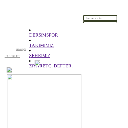
Saat Yükleniyor...
Anasayfa
DERSiMSPOR
Yeni Üyelik
Deprecated
: Function mysql_numrows() is deprecated in
/www/htdo
TAKIMIMIZ
176
Anasayfa
ŞEHRiMiZ
HABERLER
ZiYARETÇi DEFTERi