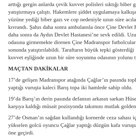
arttığı gergin anlarda çevik kuvvet polisleri sıktığı biber g
yatıştırmaya çalıştı. Hakemlere şiddet uygulamaya kalkışan
yüzüne yediği biber gazı ve cop nedeniyle uzun süre acıla
kıvrandı. Şahıs daha sonra ambulansla önce Çine Devlet 
daha sonra da Aydın Devlet Hastanesi’ne sevk edildi. U
odasına girmemekte direnen Çine Madranspor futbolcular
sonunda yatıştırılabildi. Taraftarın büyük tepki gösterdiği
kuvvet eşliğinde uzun bir süre soyunma odasının yolunu t
MAÇTAN DAKİKALAR
17’de gelişen Madranspor atağında Çağlar’ın pasında top
yaptığı vuruşta kaleci Barış topa iki hamlede sahip oldu.
19’da Barış’ın derin pasında defansın arkasın sarkan Hüsey
karşıya kaldığı müsait pozisyonda takımını mutlak golden 
27’de Osman’ın sağdan kullandığı kornerde ceza sahası iç
yükselen golcü oyuncu Çağlar yaptığı düzgün kafa vuruşu 
öne geçirdi.