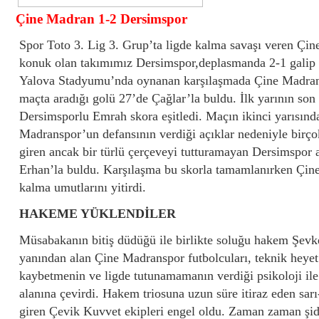
Çine Madran 1-2 Dersimspor
Spor Toto 3. Lig 3. Grup’ta ligde kalma savaşı veren Çi
Tarih : 2016.04.06 18:52:05
konuk olan takımımız Dersimspor,deplasmanda 2-1 galip 
Takımımız Çine Madranspor deplasmanında
Yalova Stadyumu’nda oynanan karşılaşmada Çine Madrans
yenik duruma düşmesine rağmen,son
maçta aradığı golü 27’de Çağlar’la buldu. İlk yarının son
dakikalarda bulduğu golle 2-1 galip ayrıldı.
Dersimsporlu Emrah skora eşitledi. Maçın ikinci yarısınd
Madranspor’un defansının verdiği açıklar nedeniyle birç
giren ancak bir türlü çerçeveyi tutturamayan Dersimspor a
Erhan’la buldu. Karşılaşma bu skorla tamamlanırken Çin
kalma umutlarını yitirdi.
HAKEME YÜKLENDİLER
Müsabakanın bitiş düdüğü ile birlikte soluğu hakem Şevk
yanından alan Çine Madranspor futbolcuları, teknik heyet v
kaybetmenin ve ligde tutunamamanın verdiği psikoloji ile 
alanına çevirdi. Hakem triosuna uzun süre itiraz eden sarı-
giren Çevik Kuvvet ekipleri engel oldu. Zaman zaman şi