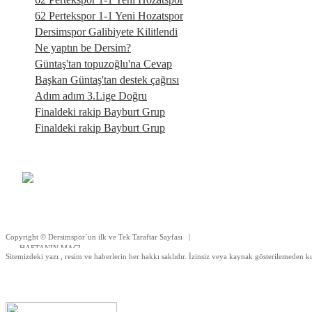
62 Pertekspor 1-1 Yeni Hozatspor
Dersimspor Galibiyete Kilitlendi
Ne yaptın be Dersim?
Güntaş'tan topuzoğlu'na Cevap
Başkan Güntaş'tan destek çağrısı
Adım adım 3.Lige Doğru
Finaldeki rakip Bayburt Grup
Finaldeki rakip Bayburt Grup
Copyright © Dersimspor`un ilk ve Tek Taraftar Sayfası |
HAFTANIN MACI
Sitemizdeki yazı , resim ve haberlerin her hakkı saklıdır. İzinsiz veya kaynak gösterilemeden k
|