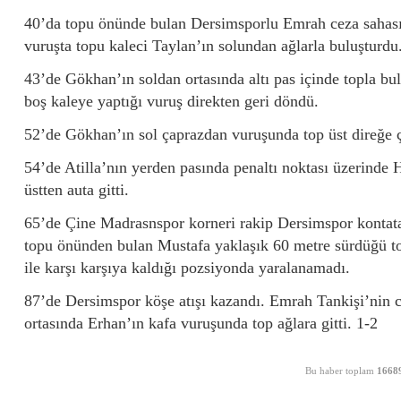
40’da topu önünde bulan Dersimsporlu Emrah ceza sahası 
vuruşta topu kaleci Taylan’ın solundan ağlarla buluşturdu.
43’de Gökhan’ın soldan ortasında altı pas içinde topla b
boş kaleye yaptığı vuruş direkten geri döndü.
52’de Gökhan’ın sol çaprazdan vuruşunda top üst direğe ça
54’de Atilla’nın yerden pasında penaltı noktası üzerinde 
üstten auta gitti.
65’de Çine Madrasnspor korneri rakip Dersimspor kontat
topu önünden bulan Mustafa yaklaşık 60 metre sürdüğü to
ile karşı karşıya kaldığı pozsiyonda yaralanamadı.
87’de Dersimspor köşe atışı kazandı. Emrah Tankişi’nin 
ortasında Erhan’ın kafa vuruşunda top ağlara gitti. 1-2
Bu haber toplam
1668