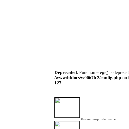
Anasayfam
Favorilere
Künye
Reklam
İl
Yap
Ekle
cs/w0067fc2/dermac/header_blok.php
on line
HAFTANIN ÇOK OKUNANLARI
ANKET
Deprecated
: Function eregi() is deprecat
/www/htdocs/w0067fc2/config.php
on l
127
FOTO GALERİ
Kastamonuspor deplasmanı