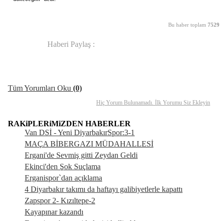
Bu haber toplam
7529
Haberi Paylaş :
Yorum Ekle
Arkadaşına Gönder
Yazdır
Tüm Yorumları Oku
(0)
Hiç Yorum Bulunamadı. İlk Yorumu Siz Ekleyin
RAKiPLERiMiZDEN HABERLER
Van DSİ - Yeni DiyarbakırSpor:3-1
MAÇA BİBERGAZI MÜDAHALLESİ
Ergani'de Sevmiş gitti Zeydan Geldi
Ekinci'den Şok Suçlama
Erganispor`dan açıklama
4 Diyarbakır takımı da haftayı galibiyetlerle kapattı
Zapspor 2- Kızıltepe-2
Kayapınar kazandı