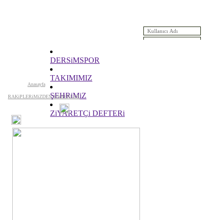
Saat Yükleniyor...
Anasayfa
DERSiMSPOR
Yeni Üyelik
Deprecated
: Function mysql_numrows() is deprecated in
/www/htdo
TAKIMIMIZ
176
Anasayfa
ŞEHRiMiZ
RAKiPLERiMiZDEN HABERLER
ZiYARETÇi DEFTERi