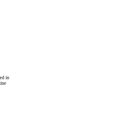
etişim
TÜMÜ
ed in
ine
TÜMÜ