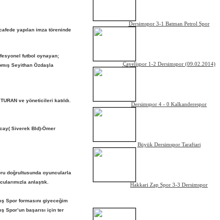
Dersimspor 3-1 Batman Petrol Spor
r cafede yapılan imza töreninde
fesyonel futbol oynayan;
Çayelispor 1-2 Dersimspor (09.02.2014)
pmış Seyithan Özdaşla
TURAN ve yöneticileri katıldı.
Dersimspor 4 - 0 Kalkanderespor
ncay( Siverek Bld)-Ömer
Büyük Dersimspor Taraftari
poru doğrultusunda oyuncularla
cularımızla anlaştık.
Hakkari Zap Spor 3-3 Dersimspor
VİDEOLAR
rış Spor formasını giyeceğim
ş Spor’un başarısı için ter