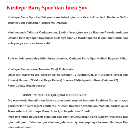
Kızıltepe Barış Spor’dan İmza Şov
Kızıltepe Barış Spor kulübü yeni transferleri için imza töreni düzenledi. Kızıltepe Safi
Tarih : 2012.08.12 13:40:57
takımın yeni oyuncuları sözleşme imzaladı.
Bu sezon Bölgesel Amatör Ligde mücadele
Yeni sezonda Yıllarca Kızıltepespor, Şanlıurfaspor,Ankara ve Batman Petrolsporda pro
edecek olan Kızıltepe Barış Spor, yeni sezon
Batman Belediyespor, Kayapınar Belediyespor ve Mardinsporda teknik direktörlük ya
öncesi adeta imza şov yaptı.
anlaşmaya vardı ve imza atıldı.
Safir cafede gerçekleştirilen imza törenine; Kızıltepe Barış Spor Kulübü Başkanı Nihat 
Kızıltepe Barışsporun Transfer Ettiği Futbolcular
Ömer Işık (Siverek Bld)-Sercan Aslan (Batman 72)-Serhat Özalp( Y.D.Bakır)-Faysal Tu
Yılmaz( Batman 72)-Murat Kaya Kaleci( Siverek Bld)-Hayrettin Uras (Batman 72)
Farıs Çalbay (Kızıltepespor)
TURAN ; “TRANSFER ÇALIŞMALARI SÜRÜYOR”
Dış transferde önemli transferle sezonu açtıklarını ve Antrenör Seyithan Özdaş’ın ra
görüşmelerin süreceğini belirterek, “Resmi transfer sezonun açılmasıyla birlikte oyun
Transferlerimiz Kızıltepe Barış Spor için hayırlı olsun” dedi.
İmza töreninde heyecanlı oldukları gözlenen oyunculardan Farıs Çalbay “Kızıltepe Ba
için mutluyum. Takımım için elimden gelenin en iyisini yapmaya hazırım. Kızıltepe Barı
dökeceğim” dedi.