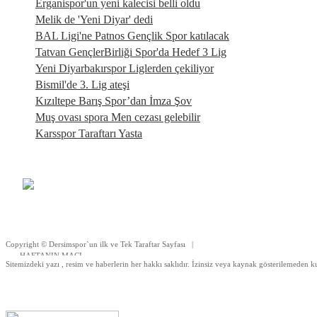
Erganispor'un yeni kalecisi belli oldu
Melik de 'Yeni Diyar' dedi
BAL Ligi'ne Patnos Gençlik Spor katılacak
Tatvan GençlerBirliği Spor'da Hedef 3 Lig
Yeni Diyarbakırspor Liglerden çekiliyor
Bismil'de 3. Lig ateşi
Kızıltepe Barış Spor’dan İmza Şov
Muş ovası spora Men cezası gelebilir
Karsspor Taraftarı Yasta
Copyright © Dersimspor`un ilk ve Tek Taraftar Sayfası |
HAFTANIN MACI
Sitemizdeki yazı , resim ve haberlerin her hakkı saklıdır. İzinsiz veya kaynak gösterilemeden k
|