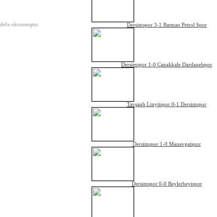
defa okunmuştur
Dersimspor 3-1 Batman Petrol Spor
Dersimspor 1-0 Çanakkale Dardanelspor
Tavşanlı Linyitspor 0-1 Dersimspor
Dersimspor 1-0 Manavgatspor
Dersimspor 0-0 Beylerbeyispor